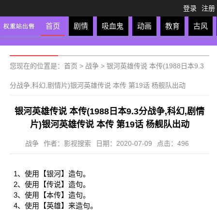
登录
注册
首页
剧情
吸血鬼
动画
教育
古风
轻松
校园
科幻
亲子
格斗
运动
恋爱
竞
您现在的位置是：
首页
>
战争
>
银河英雄传说 本传(1988日本9.3
分战争,科幻,剧情片)银河英雄传说 本传 第19话 杨舰队出动
银河英雄传说 本传(1988日本9.3分战争,科幻,剧情
片)银河英雄传说 本传 第19话 杨舰队出动
战争
作者：影视搜索
日期：2020-07-09
点击：496
1、使用【银河】造句。
2、使用【传说】造句。
3、使用【本传】造句。
4、使用【英雄】来造句。