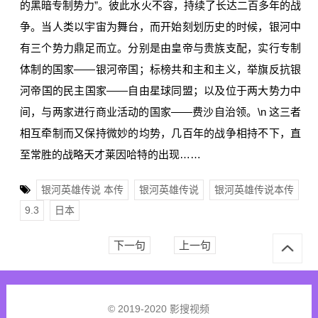
的黑暗专制势力”。彼此水火不容，持续了长达二百多年的战
争。当人类以宇宙为舞台，而开始刻划历史的时候，银河中
有三个势力鼎足而立。分别是由皇帝与贵族支配，实行专制
体制的国家——银河帝国；标榜共和主和主义，举旗反抗银
河帝国的民主国家——自由星球同盟；以及位于两大势力中
间，与两家进行商业活动的国家——费沙自治领。\n 这三者
相互牵制而又保持微妙的均势，几百年的战争相持不下，直
至常胜的战略天才莱因哈特的出现……
银河英雄传说 本传
银河英雄传说
银河英雄传说本传
9.3
日本
下一句
上一句
© 2019-2020 影搜视频