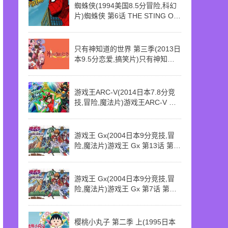
蜘蛛侠(1994美国8.5分冒险,科幻
片)蜘蛛侠 第6话 THE STING OF
THE SCORPION
只有神知道的世界 第三季(2013日
本9.5分恋爱,搞笑片)只有神知道
的世界 第三季 第2话 第02话
Scramble Formation
游戏王ARC-V(2014日本7.8分竞
技,冒险,魔法片)游戏王ARC-V 第5
话 申请拜师!? 怪异追师族[紫云院
素良]
游戏王 Gx(2004日本9分竞技,冒
险,魔法片)游戏王 Gx 第13话 第
013话 野性解放!SAL决斗
游戏王 Gx(2004日本9分竞技,冒
险,魔法片)游戏王 Gx 第7话 第
007话 小翔的交通工具牌组
樱桃小丸子 第二季 上(1995日本