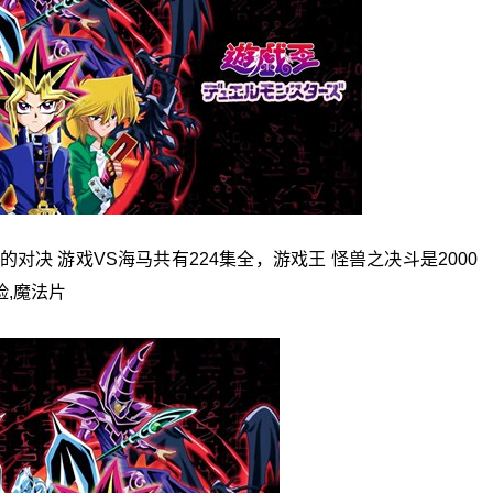
命的对决 游戏VS海马共有224集全，游戏王 怪兽之决斗是2000
险,魔法片