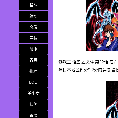
格斗
运动
恋爱
竞技
战争
青春
游戏王 怪兽之决斗 第22话 宿
年日本地区评分9.2分的竞技,冒
推理
LOLI
美少女
搞笑
冒险