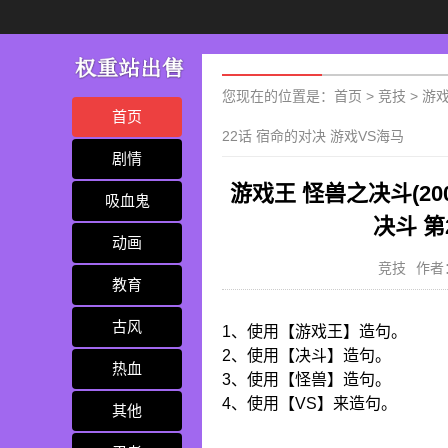
您现在的位置是：
首页
>
竞技
>
游戏
首页
22话 宿命的对决 游戏VS海马
剧情
游戏王 怪兽之决斗(20
吸血鬼
决斗 第
动画
竞技
作者
教育
古风
1、使用【游戏王】造句。
2、使用【决斗】造句。
热血
3、使用【怪兽】造句。
4、使用【VS】来造句。
其他