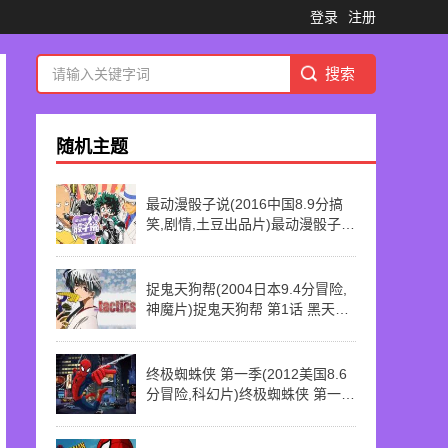
登录
注册
随机主题
最动漫骰子说(2016中国8.9分搞
笑,剧情,土豆出品片)最动漫骰子说
第16话 想要生活过得去
捉鬼天狗帮(2004日本9.4分冒险,
神魔片)捉鬼天狗帮 第1话 黑天狗
觉醒
终极蜘蛛侠 第一季(2012美国8.6
分冒险,科幻片)终极蜘蛛侠 第一季
第9话 Freaky