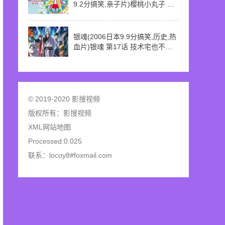
9.2分搞笑,亲子片)樱桃小丸子 第
二季 上 第213话 藤木的脚扭伤了
银魂(2006日本9.9分搞笑,历史,热
血片)银魂 第17话 技术宅也不可
以扰民
© 2019-2020 影搜视频
版权所有：
影搜视频
XML网站地图
Processed:0.025
联系：locoy8#foxmail.com