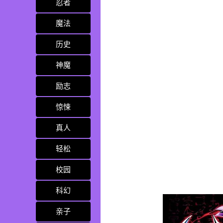
忍者
魔法
历史
神魔
励志
惊悚
真人
轻松
校园
科幻
亲子