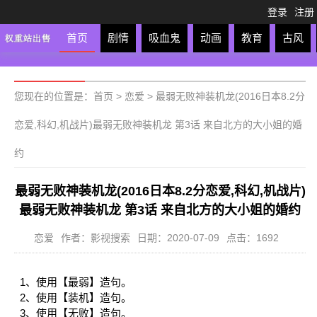
登录
注册
首页
剧情
吸血鬼
动画
教育
古风
轻松
校园
科幻
亲子
格斗
运动
恋爱
竞
您现在的位置是：
首页
>
恋爱
>
最弱无败神装机龙(2016日本8.2分
恋爱,科幻,机战片)最弱无败神装机龙 第3话 来自北方的大小姐的婚
约
最弱无败神装机龙(2016日本8.2分恋爱,科幻,机战片)
最弱无败神装机龙 第3话 来自北方的大小姐的婚约
恋爱
作者：影视搜索
日期：2020-07-09
点击：1692
1、使用【最弱】造句。
2、使用【装机】造句。
3、使用【无败】造句。