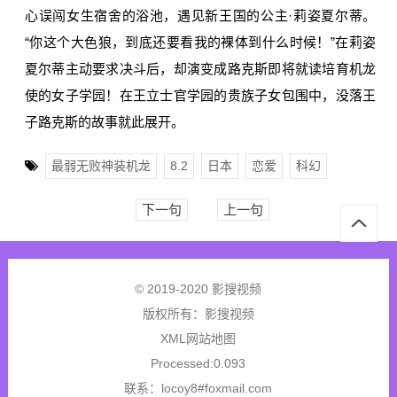
心误闯女生宿舍的浴池，遇见新王国的公主·莉姿夏尔蒂。
“你这个大色狼，到底还要看我的裸体到什么时候！”在莉姿
夏尔蒂主动要求决斗后，却演变成路克斯即将就读培育机龙
使的女子学园！在王立士官学园的贵族子女包围中，没落王
子路克斯的故事就此展开。
最弱无败神装机龙
8.2
日本
恋爱
科幻
下一句
上一句
© 2019-2020 影搜视频
版权所有：
影搜视频
XML网站地图
Processed:0.093
联系：locoy8#foxmail.com