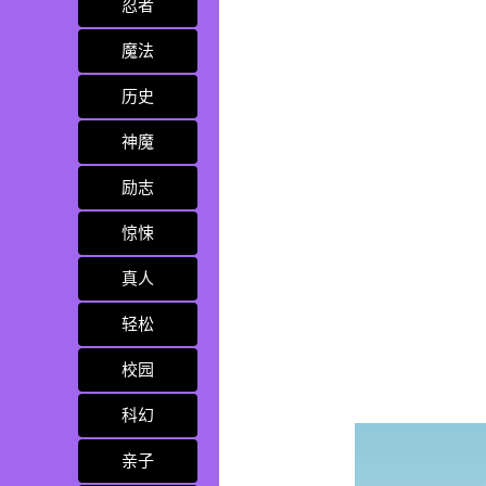
忍者
魔法
历史
神魔
励志
惊悚
真人
轻松
校园
科幻
亲子