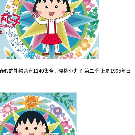
 春假的礼物共有1140集全，樱桃小丸子 第二季 上是1995年日