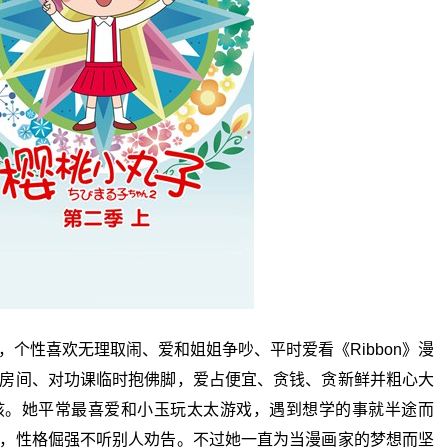
个性喜欢无理取闹、爱和姐姐争吵、平时爱看《Ribbon》漫
房间、对功课临时抱佛脚，爱占便宜、贪钱、贪新鲜并粗心大
孩。她平常最喜爱和小玉玩太太游戏，遇到想学的事就半途而
，性格倔强不听别人劝告。不过她一直为当漫画家的梦想而坚