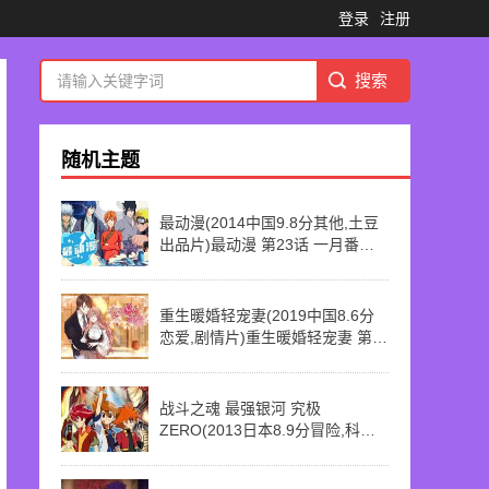
登录
注册
随机主题
最动漫(2014中国9.8分其他,土豆
出品片)最动漫 第23话 一月番强
势来袭 土豆子为你盘点
重生暖婚轻宠妻(2019中国8.6分
恋爱,剧情片)重生暖婚轻宠妻 第1
话 我们离婚吧！
战斗之魂 最强银河 究极
ZERO(2013日本8.9分冒险,科幻
片)战斗之魂 最强银河 究极ZERO
第8话 第08话 全宇宙激震!究极VS