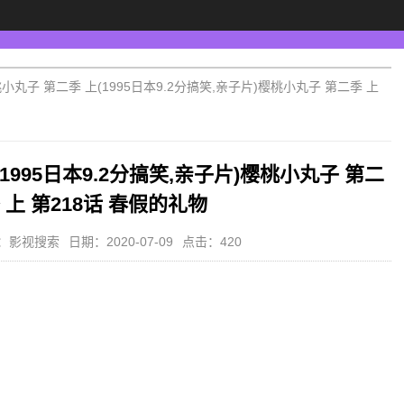
小丸子 第二季 上(1995日本9.2分搞笑,亲子片)樱桃小丸子 第二季 上
1995日本9.2分搞笑,亲子片)樱桃小丸子 第二
 上 第218话 春假的礼物
：影视搜索
日期：2020-07-09
点击：420