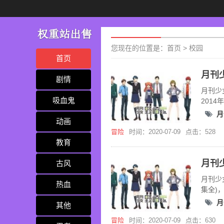
您现在的位置是：
首页
>
校园
首页
剧情
月刊少
吸血鬼
201
月
动画
冒险
时间：2020-07-09
点击：528
教育
古风
月刊少
热血
集全)
月
其他
冒险
时间：2020-07-09
点击：630