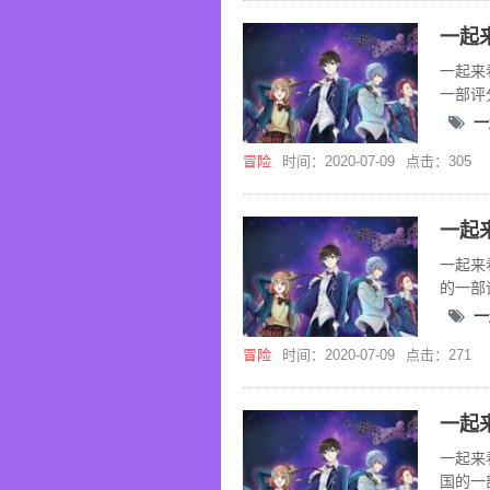
一起来
一部评
一
冒险
时间：2020-07-09
点击：305
一起来
的一部
一
冒险
时间：2020-07-09
点击：271
一起来
国的一