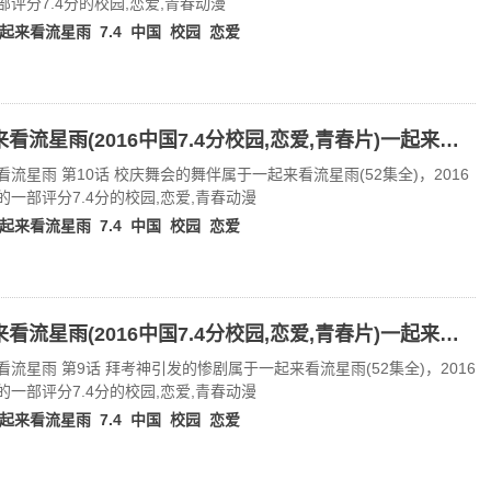
部评分7.4分的校园,恋爱,青春动漫
起来看流星雨
7.4
中国
校园
恋爱
一起来看流星雨(2016中国7.4分校园,恋爱,青春片)一起来看流星雨 第10话 校庆舞会的舞伴
看流星雨 第10话 校庆舞会的舞伴属于一起来看流星雨(52集全)，2016
的一部评分7.4分的校园,恋爱,青春动漫
起来看流星雨
7.4
中国
校园
恋爱
一起来看流星雨(2016中国7.4分校园,恋爱,青春片)一起来看流星雨 第9话 拜考神引发的惨剧
看流星雨 第9话 拜考神引发的惨剧属于一起来看流星雨(52集全)，2016
的一部评分7.4分的校园,恋爱,青春动漫
起来看流星雨
7.4
中国
校园
恋爱