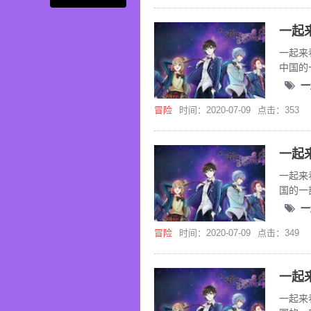
一起来
中国的
一
冒险
时间：2020-07-09
点击：353
一起来
国的一
一
冒险
时间：2020-07-09
点击：349
一起来