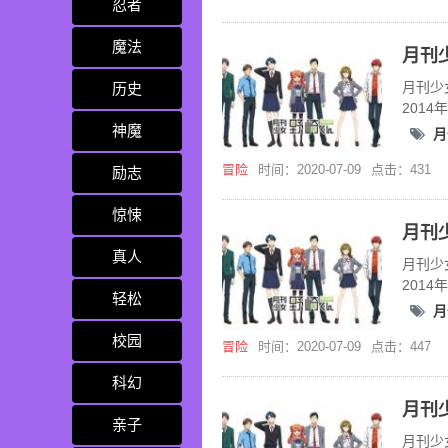
忍者
魔法
月刊少
历史
201
神魔
月
冒险
时间：2020-07-09
点击：431
励志
惊悚
真人
月刊少
201
轻松
月
校园
冒险
时间：2020-07-09
点击：447
科幻
亲子
月刊少