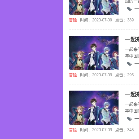
国的一
一
冒险
时间：2020-07-09
点击：389
一起来
年中国
一
冒险
时间：2020-07-09
点击：295
一起来
年中国
一
冒险
时间：2020-07-09
点击：345