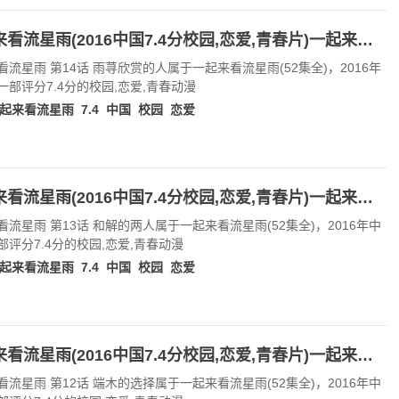
一起来看流星雨(2016中国7.4分校园,恋爱,青春片)一起来看流星雨 第14话 雨荨欣赏的人
看流星雨 第14话 雨荨欣赏的人属于一起来看流星雨(52集全)，2016年
一部评分7.4分的校园,恋爱,青春动漫
起来看流星雨
7.4
中国
校园
恋爱
一起来看流星雨(2016中国7.4分校园,恋爱,青春片)一起来看流星雨 第13话 和解的两人
看流星雨 第13话 和解的两人属于一起来看流星雨(52集全)，2016年中
部评分7.4分的校园,恋爱,青春动漫
起来看流星雨
7.4
中国
校园
恋爱
一起来看流星雨(2016中国7.4分校园,恋爱,青春片)一起来看流星雨 第12话 端木的选择
看流星雨 第12话 端木的选择属于一起来看流星雨(52集全)，2016年中